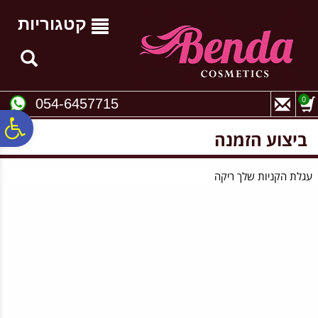
לתפריט
לתוכן
לתפריט
אתר
המרכזי
נגישות
קטגוריות
0
054-6457715
פ
ביצוע הזמנה
סר
עגלת הקניות שלך ריקה
נג