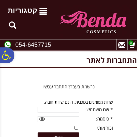
לתפריט
לתוכן
לתפריט
אתר
המרכזי
נגישות
קטגוריות
0
054-6457715
פ
התחברות לאתר
סר
נרשמת בעבר? התחבר עכשיו
נג
שדות מסומנים בכוכבית, הינם שדות חובה.
* שם משתמש:
* סיסמה:
זכור אותי