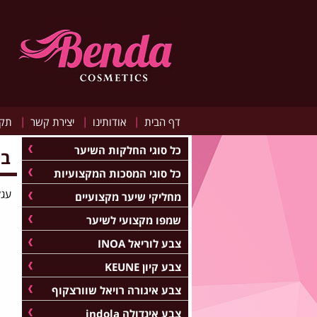
|
|
|
דף הבית
אודותינו
יצירת קשר
תקנ
כל סוגי החלקות השיער
בי
כל סוגי המסכות המקצועיות
עגל
מחליקי שיער מקצועיים
שמפו מקצועי לשיער
צבע לוריאל INOA
צבע קיון KEUNE
צבע איגורה רויאל שוורצקוף
צבע אינדולה indola