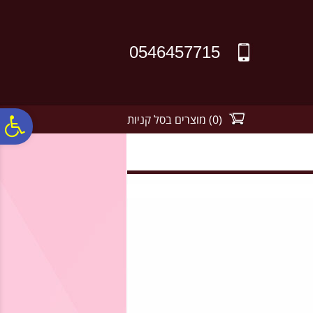
לתפריט
לתוכן
לתפריט
אתר
המרכזי
נגישות
0546457715
(
0
)
מוצרים בסל קניות
פ
סר
נג