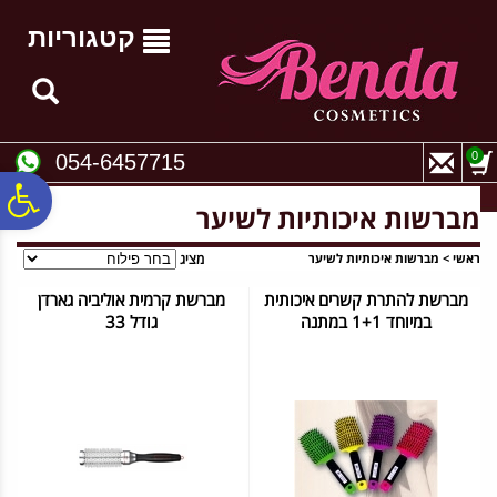
לתפריט
לתוכן
לתפריט
אתר
המרכזי
נגישות
קטגוריות
0
054-6457715
פ
מברשות איכותיות לשיער
סר
ראשי
>
מברשות איכותיות לשיער
מציג
מברשת להתרת קשרים איכותית
מברשת קרמית אוליביה גארדן
במיוחד 1+1 במתנה
גודל 33
נג