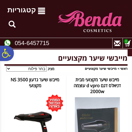
לתפריט
לתוכן
לתפריט
אתר
המרכזי
נגישות
קטגוריות
0
054-6457715
פ
מייבשי שיער מקצועיים
סר
ראשי
>
מייבשי שיער מקצועיים
מציג
מייבש שיער מקצועי מבית
מייבש שיער גדעון 3500 NS
דניאלס דגם d vpro עוצמה
מקצועי
נג
2000w