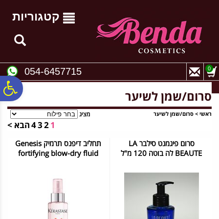
לתפריט
לתוכן
לתפריט
אתר
המרכזי
נגישות
קטגוריות
0
054-6457715
פ
סרום/שמן לשיער
סר
ראשי
>
סרום/שמן לשיער
מציג
1
2
3
4
הבא >
סרום פיגמנט סילבר LA
תחליב דיפנס תרמיק Genesis
נג
BEAUTE לה בוטה 120 מ"ל
fortifying blow-dry fluid