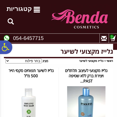
לתפריט
לתוכן
לתפריט
אתר
המרכזי
נגישות
קטגוריות
0
054-6457715
פ
גלייז מקצועי לשיער
סר
ראשי
>
גלייז מקצועי לשיער
מציג
גלייז מקצועי לעיצוב תלתלים
גלייז לשיער תפוחים סקסי הייר
ויצירת ברק ללא שטיפה
500 מ"ל
נג
PAST...