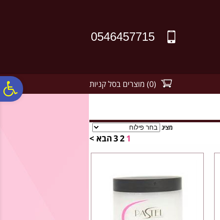
לתפריט
לתוכן
לתפריט
אתר
המרכזי
נגישות
0546457715
(
0
)
מוצרים בסל קניות
פ
סר
מציג
1
2
3
הבא >
נג