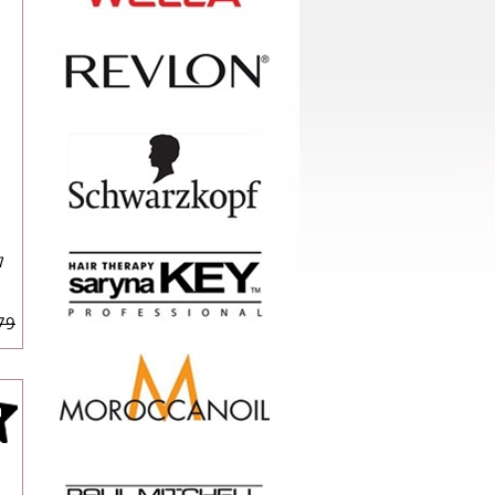
ק
79 ₪