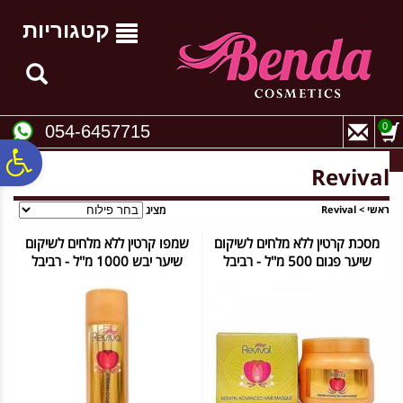
לתפריט
לתוכן
לתפריט
אתר
המרכזי
נגישות
קטגוריות
0
054-6457715
פ
Revival
סר
ראשי
>
Revival
מציג
מסכת קרטין ללא מלחים לשיקום
שמפו קרטין ללא מלחים לשיקום
שיער פגום 500 מ''ל - רביבל
שיער יבש 1000 מ''ל - רביבל
נג