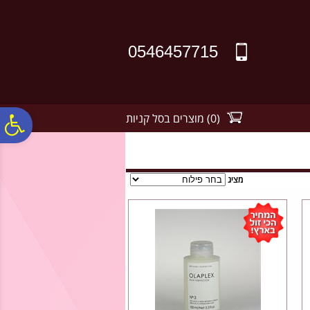
לתפריט
לתוכן
לתפריט
אתר
המרכזי
נגישות
0546457715
(
0
)
מוצרים בסל קניות
פ
סר
מציג
נג