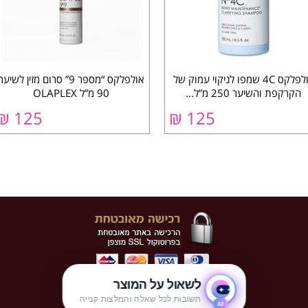
אולפלקס 4C שמפו לניקוי עמוק של
אולפלקס “מספר 9” סרום מזין לשיער
הקרקפת והשיער 250 מ”ל...
90 מ”ל OLAPLEX
₪
125
₪
125