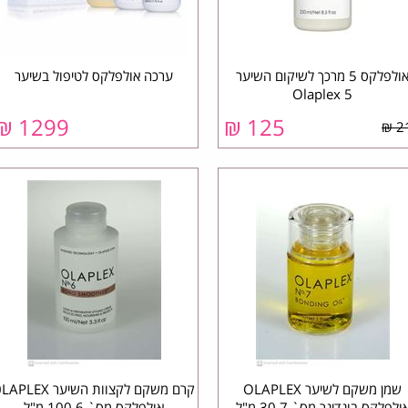
אולפלקס 5 מרכך לשיקום השיער
ערכה אולפלקס לטיפול בשיער
Olaplex 5
₪
1299
₪
125
21
שמן משקם לשיער OLAPLEX
קרם משקם לקצוות השיער PLEX
ולפלקס בונדינר מס` 7 30 מ"ל
אולפלקס מס` 6 100 מ"ל