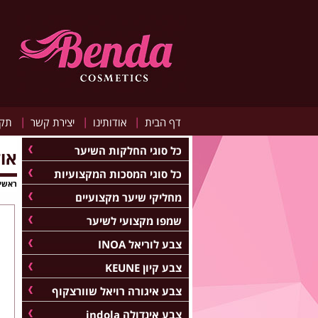
|
|
|
דף הבית
אודותינו
יצירת קשר
תקנ
כל סוגי החלקות השיער
או
כל סוגי המסכות המקצועיות
ראשי
מחליקי שיער מקצועיים
שמפו מקצועי לשיער
צבע לוריאל INOA
צבע קיון KEUNE
צבע איגורה רויאל שוורצקוף
צבע אינדולה indola