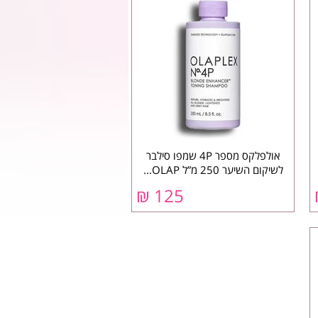
אולפלקס מספר 4P שמפו סילבר
לשיקום השיער 250 מ”ל OLAP...
₪
125