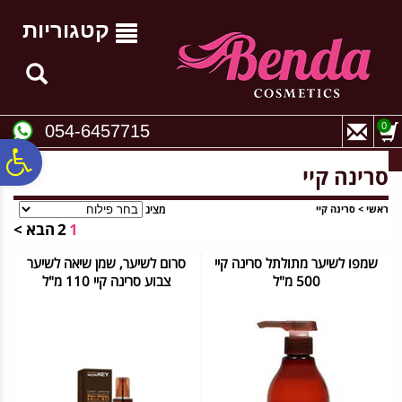
לתפריט
לתוכן
לתפריט
אתר
המרכזי
נגישות
קטגוריות
0
054-6457715
פ
סרינה קיי
סר
ראשי
>
סרינה קיי
מציג
1
2
הבא >
שמפו לשיער מתולתל סרינה קיי
סרום לשיער, שמן שיאה לשיער
נג
500 מ"ל
צבוע סרינה קיי 110 מ"ל