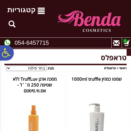
לתפריט
לתוכן
לתפריט
אתר
המרכזי
נגישות
קטגוריות
0
054-6457715
פ
טראפלס
סר
ראשי
>
טראפלס
מציג
שמפו כמהין 1000ml truffle
מסכה ארגן TruffLuv ללא
שטיפה 250 מ``ל -
נג
אס.ווי.סיסטם