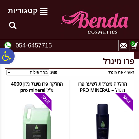
לתפריט
לתוכן
לתפריט
אתר
המרכזי
נגישות
קטגוריות
0
054-6457715
פ
פרו מינרל
סר
ראשי
>
פרו מינרל
מציג
החלקה מינרלית לשיער פרו
החלקה פרו מינרל גלון 4000
מינרל – PRO MINERAL
מ"ל pro mineral
נג