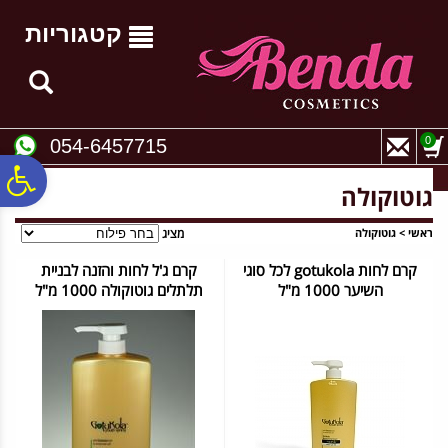
לתפריט
לתוכן
לתפריט
אתר
המרכזי
נגישות
קטגוריות
0
054-6457715
פ
גוטוקולה
סר
ראשי
>
גוטוקולה
מציג
קרם לחות gotukola לכל סוגי
קרם ג'ל לחות והזנה לבניית
השיער 1000 מ"ל
תלתלים גוטוקולה 1000 מ"ל
נג