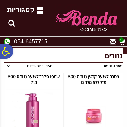
לתפריט
לתוכן
לתפריט
אתר
המרכזי
נגישות
קטגוריות
0
054-6457715
פ
גנוריס
סר
ראשי
>
גנוריס
מציג
מסכה לשיער קרטין גנוריס 500
שמפו סילבר לשיער גנוריס 500
מ"ל ללא מלחים
מ"ל
נג