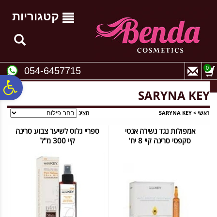
לתפריט
לתוכן
לתפריט
אתר
המרכזי
נגישות
קטגוריות
0
054-6457715
פ
SARYNA KEY
סר
ראשי
>
SARYNA KEY
מציג
אמפולות נגד נשירה אנטי
ספריי גלוס לשיער צבוע סרינה
סקפטי סרינה קיי 8 יח'
קיי 300 מ"ל
נג