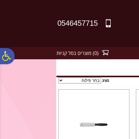
לתפריט
לתוכן
לתפריט
אתר
המרכזי
נגישות
0546457715
(
0
)
מוצרים בסל קניות
פ
סר
מציג
נג