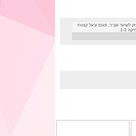
 לשיער שביר, פגום ובעל קצוות
 1-2.
טס