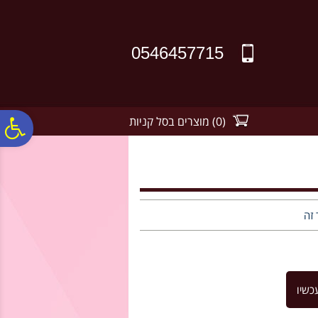
לתפריט
לתוכן
לתפריט
אתר
המרכזי
נגישות
0546457715
(
0
)
מוצרים בסל קניות
פ
סר
נג
 זה
כשיו