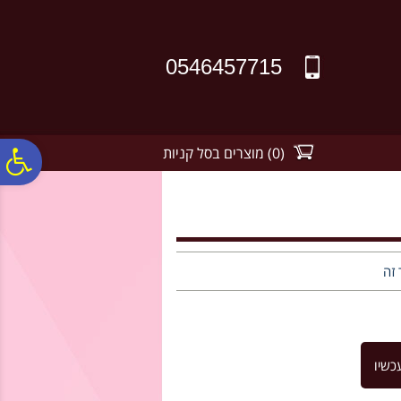
לתפריט
לתוכן
לתפריט
אתר
המרכזי
נגישות
0546457715
(
0
)
מוצרים בסל קניות
פ
סר
נג
 זה
כשיו