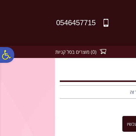
לתפריט
לתוכן
לתפריט
אתר
המרכזי
נגישות
0546457715
(
0
)
מוצרים בסל קניות
פ
סר
נג
 זה
כשיו