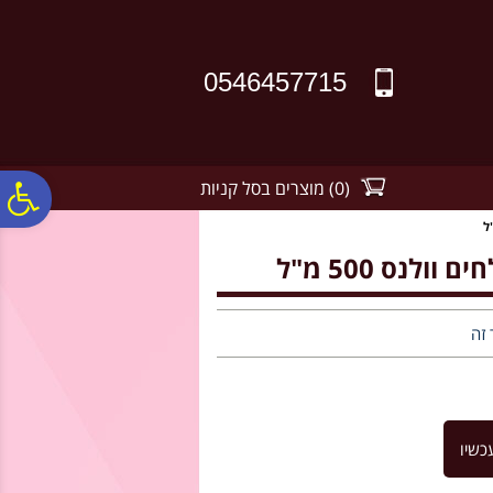
לתפריט
לתוכן
לתפריט
אתר
המרכזי
נגישות
0546457715
(
0
)
מוצרים בסל קניות
פ
סר
נס 500 מ"ל
נג
 זה
כשיו