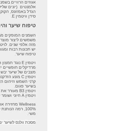
אגוזים הרוויים בשמני
אלמנטים (יונים שליל
הגדל באמזונס, הקוקוס
סידן וויטמין E.
טיפוח שיער והיתרונו
השמנים המופקים מחל
משמשים ליצור מוצרי
מזה אלפי שנים. לוי
יש תכונות רבות ומגוו
טיפוח שיער.
ויטמין E נוגד ח
מרדיקלים חופשיים יד
מצבים של שיער יבש 
ויטמין C מונע 
קרני השמש וזיהום הא
בשיער פגום.
ויטמין B3 מעורר את תהליך התחדשות התאים.
ויטמין A חיוני ושומר על העור והקרקפת.
Wellness מחז
100%, רמה הנות
משי.
מסכת וולנס לשיער יבש מ