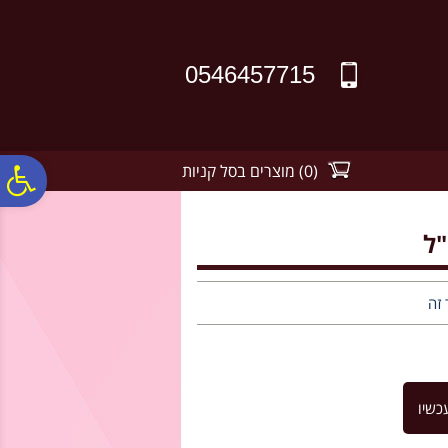
לתפריט
לתוכן
לתפריט
אתר
המרכזי
נגישות
0546457715
(
0
)
מוצרים בסל קניות
פ
סר
נג
 זה
כשיו