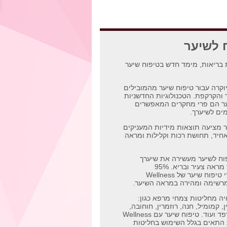
 לשיער
ה סדרת בריאות, מימד חדש בטיפוח שיער
 מותג יוקרה עבור טיפוח שיער מהמובילים
 והקרקפת. הטכנולוגיות החדשניות
ער הם פרי מחקרים המאפשרים
ים לשיערך.
וח שיער מציעה תוצאות מידיות המעניקים
חיד, תחושת רכות וקלילות ומראה
וח לשיער מעשירה את שיערך
בקרטין הנותן לשיערך מראה צעיר ובריא. 95%
מהמשתמשות במוצרי טיפוח שיער של Wellness
רשימה ומהירה במראה השיער.
Wellness עשויה מחליטות צמחי מרפא כגון:
, קמומיל, חנה, רוזמרין, חוחובה,
עץ התה, ג'ינסינג', סרפד ועוד. טיפוח שיער עם Wellness
התאים בגלל השימוש בחליטות