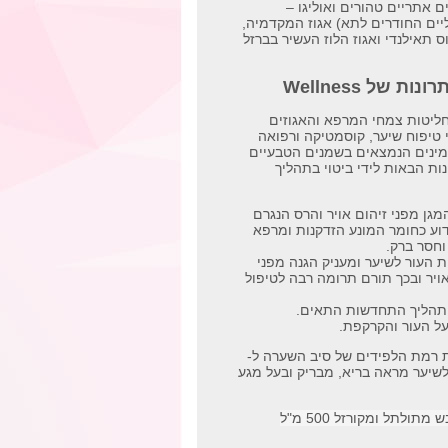
ם אתריים טהורים ואוליגו –
יים החודרים לתא) אגוז המקדמיה,
 תאילנדי ואגוז הלוז העשיר בברזל
ת של Wellness
יטות צמחי המרפא והאגוזים
 טיפוח שיער, קוסמטיקה ורפואה
טמינים הנמצאים בשמנים הטבעיים
נות הבאות לידי ביטוי בתהליך
מצון המגן מפני זיהום אויר והרס הנגרם
וע כחומר המונע הזדקנות ומרפא
וחסר ברק.
הזדקנות העור לשיער ומעניק הגנה מפני
ויר ובכך תורם תרומה רבה לטיפול
ירה את רמת הלפידים של סיב השערה ל-
נת לשיער מראה בריא, מבריק ובעל מגע
תולתל ומקורזל 500 מ"ל