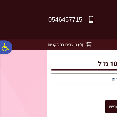
לתפריט
לתוכן
לתפריט
אתר
המרכזי
נגישות
0546457715
(
0
)
מוצרים בסל קניות
פ
סר
נג
 זה
כשיו