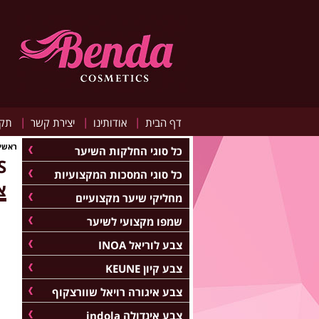
|
|
|
דף הבית
אודותינו
יצירת קשר
תקנ
ראשי
כל סוגי החלקות השיער
כל סוגי המסכות המקצועיות
צ
מחליקי שיער מקצועיים
שמפו מקצועי לשיער
צבע לוריאל INOA
צבע קיון KEUNE
צבע איגורה רויאל שוורצקוף
צבע אינדולה indola