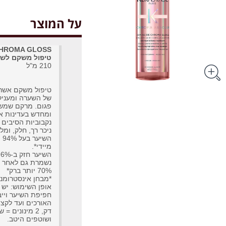
על המוצר
טיפול משקם לשי
210 מ"ל
טיפול משקם אשר 
של השערה ומעניק 
פגום. מרקם שמשת
ומחדש בעדינות א
נקבוביות הסיבים 
ניכר רך, חלק, ומ
הש
מיידי*.
נשמרת גם לאחר 6 שבועות***
70% יותר ברק*
*מבחן אינסטרומנט
אופן השימוש: יש 
חפיפת השיער ויי
האורכים ועד לקצו
ושוטפים היטב.