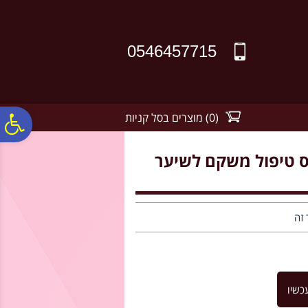
לתפריט
לתוכן
לתפריט
אתר
המרכזי
נגישות
0546457715
(
0
)
מוצרים בסל קניות
פ
SOIN - כרומה גלוס טיפול משקם לשיער
סר
נג
 זה
כשיו