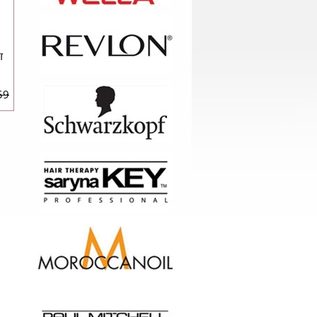
ד
9 ₪