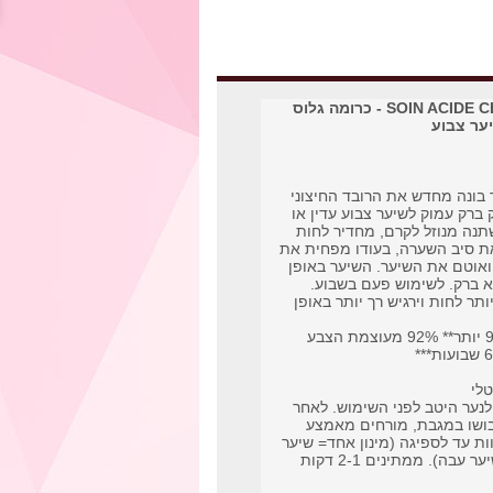
SOIN ACIDE CHROMA GLOSS - כרומה גלוס
ער צבוע
בונה מחדש את הרובד החיצוני
ברק עמוק לשיער צבוע עדין או
נה מנוזל לקרם, מחדיר לחות
ת סיב השערה, בעודו מפחית את
ואוטם את השיער. השיער באופן
לא ברק. לשימוש פעם בשבוע.
יער בעל 94% יותר לחות וירגיש רך יותר באופן
השיער חזק ב-96% יותר** 92% מעוצמת הצבע
לי
לנער היטב לפני השימוש. לאחר
בושו במגבת, מורחים מאמצע
ות עד לספיגה (מינון אחד= שיער
דק, 2 מינונים = שיער עבה). ממתינים 2-1 דקות