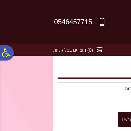
לתפריט
לתוכן
לתפריט
אתר
המרכזי
נגישות
0546457715
(
0
)
מוצרים בסל קניות
פ
סר
נג
 זה
כשיו