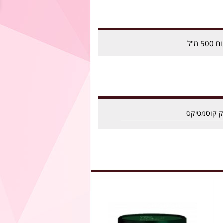
מ"ל
ק קוסמטיקס