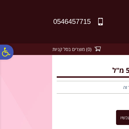
לתפריט
לתוכן
לתפריט
אתר
המרכזי
נגישות
0546457715
(
0
)
מוצרים בסל קניות
פ
סר
נג
 זה
כשיו