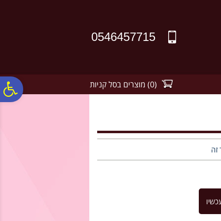
לתפריט
לתוכן
לתפריט
אתר
המרכזי
נגישות
0546457715
(
0
)
מוצרים בסל קניות
פ
סר
נג
 זה
כשיו