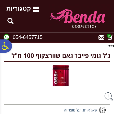
לתפריט
לתוכן
לתפריט
אתר
המרכזי
נגישות
קטגוריות
0
054-6457715
פ
ראשי
ג'ל גומי פייבר גאם שוורצקוף 100 מ"ל
סר
נג
שאל אותנו על מוצר זה