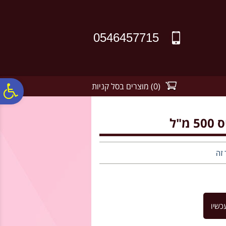
לתפריט
לתוכן
לתפריט
אתר
המרכזי
נגישות
0546457715
(
0
)
מוצרים בסל קניות
פ
סר
נג
 זה
כשיו