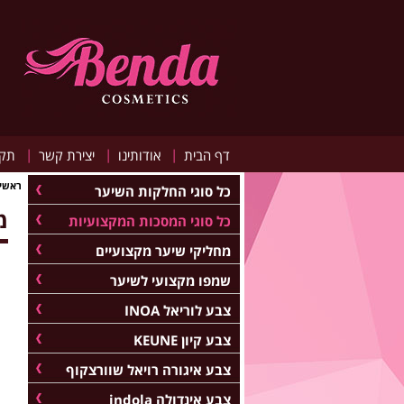
|
|
|
דף הבית
אודותינו
יצירת קשר
תקנ
ראשי
כל סוגי החלקות השיער
מס
כל סוגי המסכות המקצועיות
מחליקי שיער מקצועיים
שמפו מקצועי לשיער
צבע לוריאל INOA
צבע קיון KEUNE
צבע איגורה רויאל שוורצקוף
צבע אינדולה indola