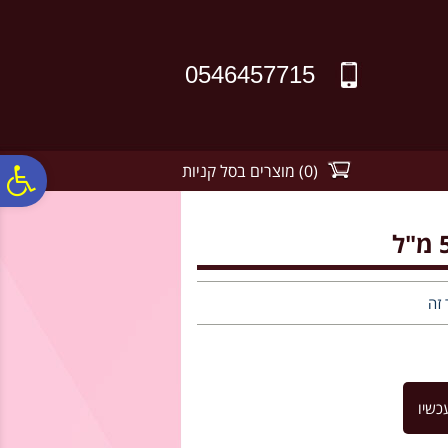
לתפריט
לתוכן
לתפריט
אתר
המרכזי
נגישות
0546457715
(
0
)
מוצרים בסל קניות
פ
סר
נג
 זה
כשיו