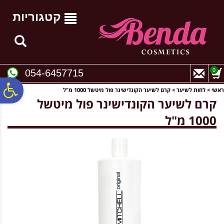
לתפריט
לתוכן
לתפריט
אתר
המרכזי
נגישות
קטגוריות
0
054-6457715
פ
ראשי
>
לחות לשיער
>
קרם לשיער הקונדישינר פול מיטשל 1000 מ"ל
קרם לשיער הקונדישינר פול מיטשל
1000 מ"ל
סר
נג