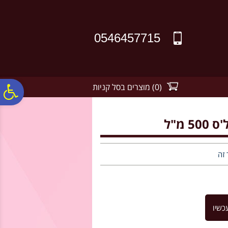
לתפריט
לתוכן
לתפריט
אתר
המרכזי
נגישות
0546457715
(
0
)
מוצרים בסל קניות
פ
סר
מ"ל
נג
 זה
כשיו