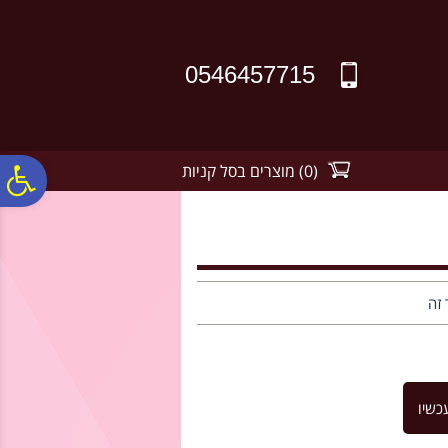
לתפריט
לתוכן
לתפריט
אתר
המרכזי
נגישות
0546457715
(
0
)
מוצרים בסל קניות
פ
סר
נג
 זה
כשיו