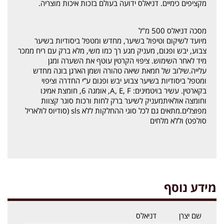
מקציפים כימיים. דניאלס ידועה בעולם בזכות איכות מוצריה.
מסכה דניאלס 500 מ"ל
מיועד לשיקום וטיפול בשיער, מחדש ומטפל ביסודיות בשיער
צבוע, יבש ופגום, מעניק מגע רך כמו משי, מלא ברק עם ריח ממכר
מיד לאחר השימוש. ציפוי הקרטין עוטף את השערה ומגן
עלייה.שילוב של חמאת שיאה טהורה ושמן הארגן בונה מחדש
ומטפל ביסודיות בשיער צבוע יבש ופגום ע”י החדרה וציפוי
בקארטין. עשיר בויטמינים: A, E, F, אומגה 6, חומצת אמינו
וחומצה אולאיתמעניק לשיער ברק לחות ורכות סוגר קצוות
מפוצלים.מתאים גם לכל סוגי ההחלקות ללא sls (סודיוס לולאריל
סולפט) וללא מלחים
מידע נוסף
שם יצרן
דניאלס