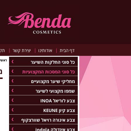
|
|
|
דף הבית
אודותינו
יצירת קשר
תקנ
ראשי
כל סוגי החלקות השיער
מס
כל סוגי המסכות המקצועיות
מחליקי שיער מקצועיים
שמפו מקצועי לשיער
צבע לוריאל INOA
צבע קיון KEUNE
צבע איגורה רויאל שוורצקוף
צבע אינדולה indola