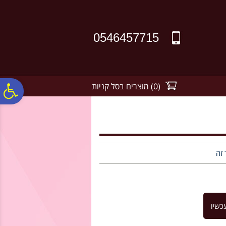
לתפריט
לתוכן
לתפריט
אתר
המרכזי
נגישות
0546457715
(
0
)
מוצרים בסל קניות
פ
סר
נג
 זה
כשיו