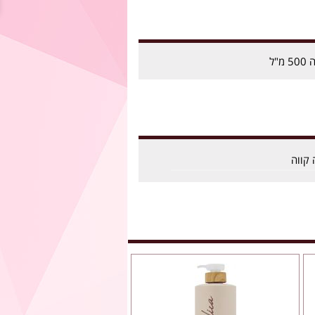
"ל
 קווה