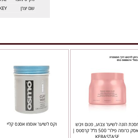
שם יצרן
KEY
וקס לשיער אוסמו אסנס קליי
סכת הזנה לשיער צבוע, פגום ויבש
‘מאסק כרומה פילר’ 500 מ”ל קרסטס |
KERASTASE