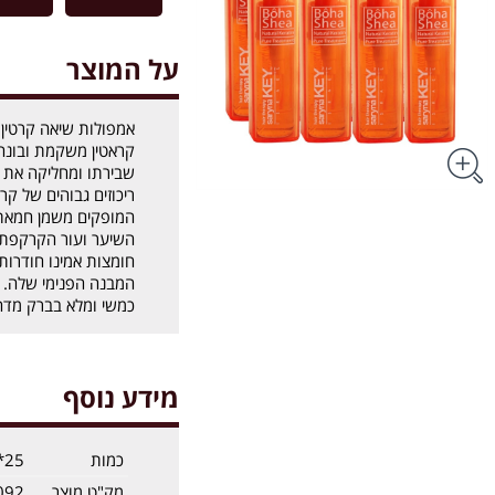
על המוצר
אמפולות שיאה קרטין 
קראטין משקמת ובונה
שבירתו ומחליקה את ה
ריכוזים גבוהים של קראט
המופקים משמן חמאת 
השיער ועור הקרקפת לפ
חומצות אמינו חודרו
המבנה הפנימי שלה. ל
כמשי ומלא בברק מדה
מידע נוסף
כמות
25*12 מ"ל
מק"ט מוצר
092