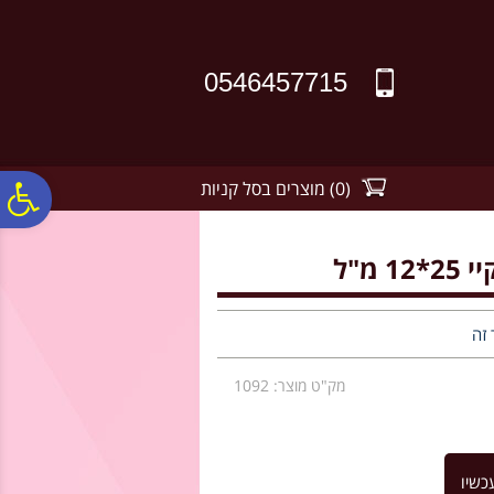
לתפריט
לתוכן
לתפריט
אתר
המרכזי
נגישות
0546457715
(
0
)
מוצרים בסל קניות
פ
סר
מ"ל
נג
 זה
מק"ט מוצר: 1092
כשיו