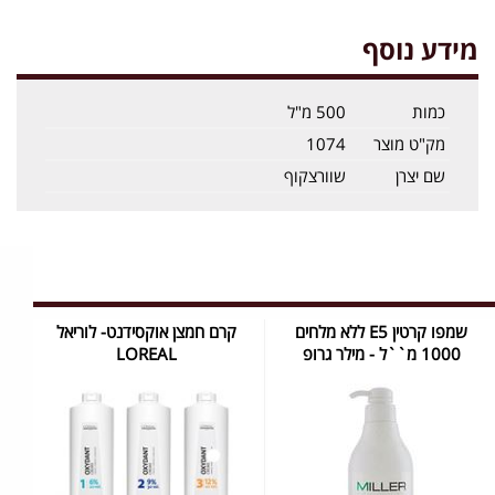
מידע נוסף
כמות
500 מ"ל
מק"ט מוצר
1074
שם יצרן
שוורצקוף
שמפו קרטין E5 ללא מלחים
קרם חמצן אוקסידנט- לוריאל
1000 מ``ל - מילר גרופ
LOREAL