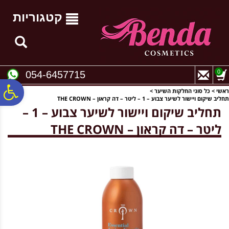
לתפריט
לתוכן
לתפריט
אתר
המרכזי
נגישות
קטגוריות
0
054-6457715
פ
ראשי
>
כל סוגי החלקות השיער
>
תחליב שיקום ויישור לשיער צבוע – 1 – ליטר – דה קראון – THE CROWN
תחליב שיקום ויישור לשיער צבוע – 1 –
סר
ליטר – דה קראון – THE CROWN
נג