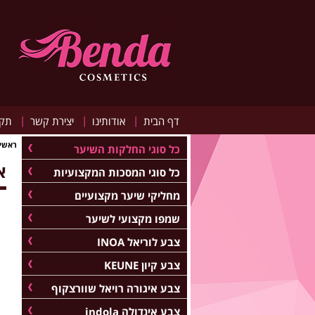
|
|
|
דף הבית
אודותינו
יצירת קשר
תקנ
ראשי
כל סוגי החלקות השיער
אולפל
כל סוגי המסכות המקצועיות
מחליקי שיער מקצועיים
שמפו מקצועי לשיער
צבע לוריאל INOA
צבע קיון KEUNE
צבע איגורה רויאל שוורצקוף
צבע אינדולה indola