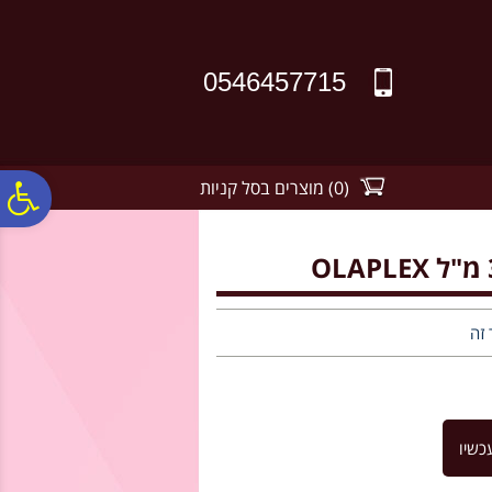
לתפריט
לתוכן
לתפריט
אתר
המרכזי
נגישות
0546457715
(
0
)
מוצרים בסל קניות
פ
סר
נג
 זה
כשיו