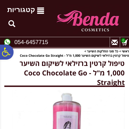
לתפריט
לתוכן
לתפריט
אתר
המרכזי
נגישות
קטגוריות
0
054-6457715
פ
ראשי
>
כל סוגי החלקות השיער
>
טיפול קרטין ברזילאי לשיקום השיער 1,000 מ"ל - Coco Chocolate Go Straight
טיפול קרטין ברזילאי לשיקום השיער
סר
1,000 מ"ל - Coco Chocolate Go
Straight
נג