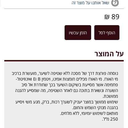
שאל אותנו על מוצר זה
89 ₪
הוסף לסל
הזמן עכשיו
על המוצר
נוסחה פורצת דרך של מסכה ללא שטיפה לשיער, מועשרת ברכיב
מי האורז. מי האורז מכילים חומצות אמינו, ויטמין B וE ואינוזיטול-
פחמימה אשר מסייעת בשיקום השיער בכך שחודרת אל סיב
השערה ונשארת בתוכה גם לאחר השטיפה, מה שמסייע להגנה
ממושכת.
שימוש ממושך במוצר יעניק לשערך רכות, ברק, מגע משי ויסייע
בהגנה מנזקי השמש והחום.
מותאם לשימוש יומיומי, ללא מלחים.
250 מ”ל.