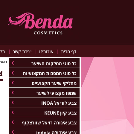
|
|
|
דף הבית
אודותינו
יצירת קשר
תקנ
ראשי
כל סוגי החלקות השיער
צב
כל סוגי המסכות המקצועיות
מחליקי שיער מקצועיים
שמפו מקצועי לשיער
צבע לוריאל INOA
צבע קיון KEUNE
צבע איגורה רויאל שוורצקוף
צבע אינדולה indola