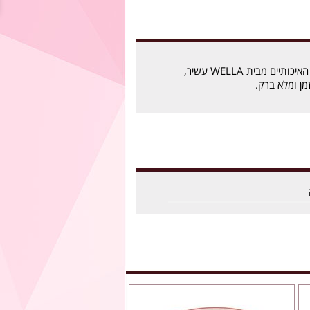
צבעי השיער קולסטון האיכותיים מבית WELLA עשיר,
מן ומלא ברק.