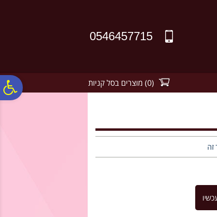
לתפריט
לתוכן
לתפריט
אתר
המרכזי
נגישות
0546457715
(
0
)
מוצרים בסל קניות
פ
סר
נג
 זה
כשיו