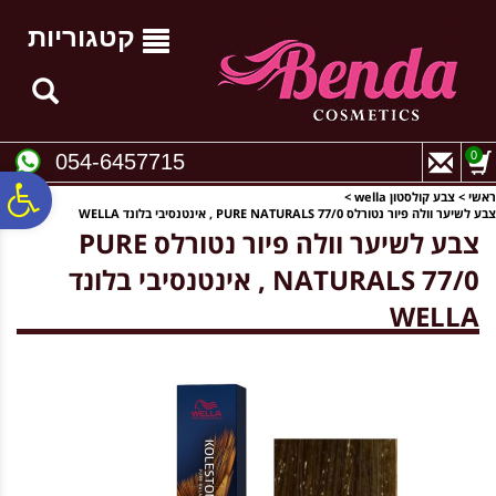
לתפריט
לתוכן
לתפריט
אתר
המרכזי
נגישות
קטגוריות
0
054-6457715
פ
ראשי
>
צבע קולסטון wella
>
צבע לשיער וולה פיור נטורלס PURE NATURALS 77/0 , אינטנסיבי בלונד WELLA
צבע לשיער וולה פיור נטורלס PURE
סר
NATURALS 77/0 , אינטנסיבי בלונד
WELLA
נג