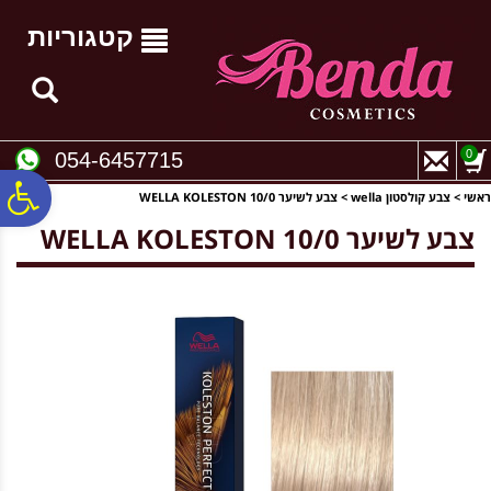
לתפריט
לתוכן
לתפריט
אתר
המרכזי
נגישות
קטגוריות
0
054-6457715
פ
ראשי
>
צבע קולסטון wella
>
צבע לשיער WELLA KOLESTON 10/0
צבע לשיער WELLA KOLESTON 10/0
סר
נג