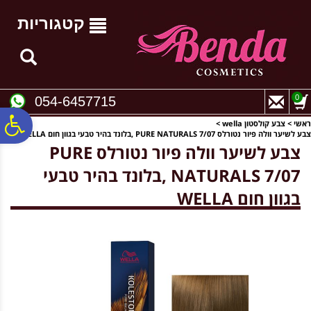
לתפריט
לתוכן
לתפריט
אתר
המרכזי
נגישות
קטגוריות
0
054-6457715
פ
ראשי
>
צבע קולסטון wella
>
צבע לשיער וולה פיור נטורלס PURE NATURALS 7/07 ,בלונד בהיר טבעי בגוון חום WELLA
צבע לשיער וולה פיור נטורלס PURE
סר
NATURALS 7/07 ,בלונד בהיר טבעי
בגוון חום WELLA
נג