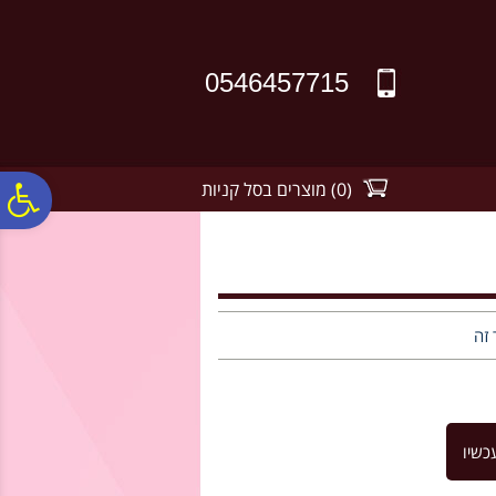
לתפריט
לתוכן
לתפריט
אתר
המרכזי
נגישות
0546457715
(
0
)
מוצרים בסל קניות
פ
סר
נג
 זה
כשיו