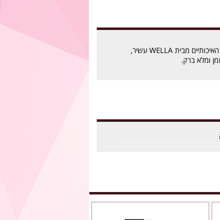
צבעי השיער קולסטון האיכותיים מבית WELLA עשיר,
מן ומלא ברק.