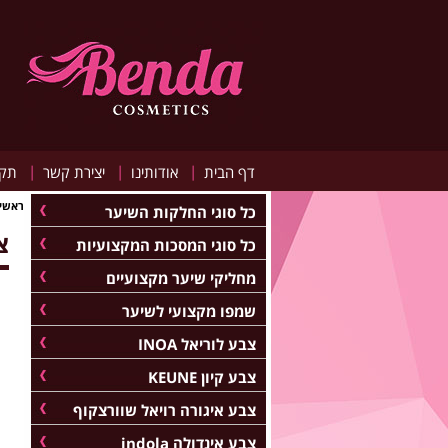
|
|
|
דף הבית
אודותינו
יצירת קשר
תקנ
ראשי
כל סוגי החלקות השיער
צב
כל סוגי המסכות המקצועיות
מחליקי שיער מקצועיים
שמפו מקצועי לשיער
צבע לוריאל INOA
צבע קיון KEUNE
צבע איגורה רויאל שוורצקוף
צבע אינדולה indola