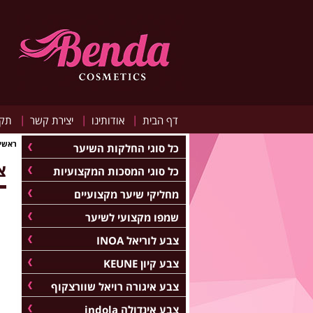
|
|
|
דף הבית
אודותינו
יצירת קשר
תקנ
ראשי
כל סוגי החלקות השיער
צב
כל סוגי המסכות המקצועיות
מחליקי שיער מקצועיים
שמפו מקצועי לשיער
צבע לוריאל INOA
צבע קיון KEUNE
צבע איגורה רויאל שוורצקוף
צבע אינדולה indola