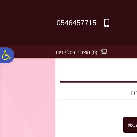
לתפריט
לתוכן
לתפריט
אתר
המרכזי
נגישות
0546457715
(
0
)
מוצרים בסל קניות
פ
סר
נג
 זה
כשיו