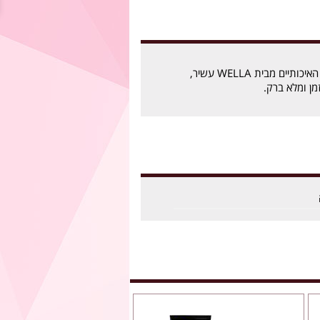
צבעי השיער קולסטון האיכותיים מבית WELLA עשיר,
מן ומלא ברק.