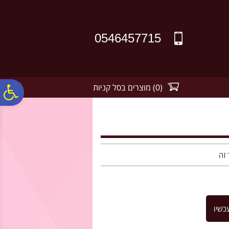
לתפריט
לתוכן
לתפריט
אתר
המרכזי
נגישות
0546457715
(
0
)
מוצרים בסל קניות
פ
סר
נג
 זה
כשיו