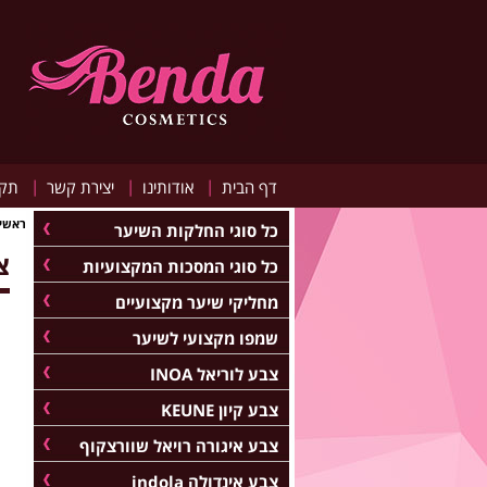
|
|
|
דף הבית
אודותינו
יצירת קשר
תקנ
ראשי
כל סוגי החלקות השיער
צב
כל סוגי המסכות המקצועיות
מחליקי שיער מקצועיים
שמפו מקצועי לשיער
צבע לוריאל INOA
צבע קיון KEUNE
צבע איגורה רויאל שוורצקוף
צבע אינדולה indola