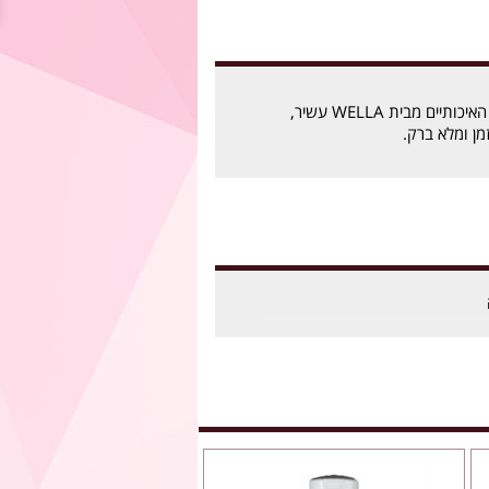
צבעי השיער קולסטון האיכותיים מבית WELLA עשיר,
מן ומלא ברק.