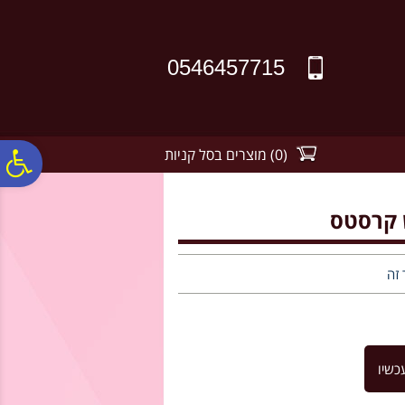
לתפריט
לתוכן
לתפריט
אתר
המרכזי
נגישות
0546457715
(
0
)
מוצרים בסל קניות
פ
סר
נג
 זה
כשיו